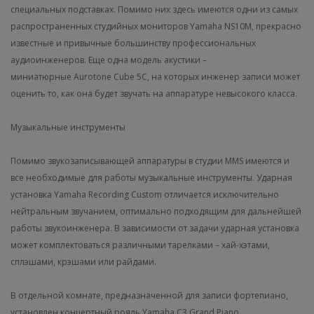
специальных подставках. Помимо них здесь имеются одни из самых
распространенных студийных мониторов Yamaha NS10M, прекрасно
известные и привычные большинству профессиональных
аудиоинженеров. Еще одна модель акустики –
миниатюрные Aurotone Cube 5C, на которых инженер записи может
оценить то, как она будет звучать на аппаратуре невысокого класса.
Музыкальные инструменты
Помимо звукозаписывающей аппаратуры в студии MMS имеются и
все необходимые для работы музыкальные инструменты. Ударная
установка Yamaha Recording Custom отличается исключительно
нейтральным звучанием, оптимально подходящим для дальнейшей
работы звукоинженера. В зависимости от задачи ударная установка
может комплектоваться различными тарелками – хай-хэтами,
сплэшами, крэшами или райдами.
В отдельной комнате, предназначенной для записи фортепиано,
установлен концертный рояль Yamaha C3 Grand Piano.