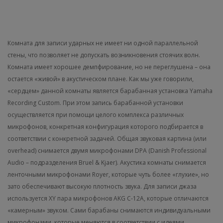
Комната для записи ударных не имеет ни одной параллельной
стены, что позволяет не допускать возникновения стоячих волн.
Комната имеет хорошее демпфирование, но не переглушена – она
остается «живой» в акустическом плане. Как мы уже говорили,
«сердцем» данной комнаты является барабанная установка Yamaha
Recording Custom. При этом запись барабанной установки
осуществляется при помощи целого комплекса различных
микрофонов, конкретная конфигурация которого подбирается в
соответствии с конкретной задачей. Общая звуковая картина (или
overhead) снимается двумя микрофонами DPA (Danish Professional
Audio – подразделения Bruel & Kjaer). Акустика комнаты снимается
ленточными микрофонами Royer, которые чуть более «глухие», но
зато обеспечивают высокую плотность звука. Для записи джаза
используется XY пара микрофонов AKG C-12A, которыe отличаются
«камерным» звуком. Сами барабаны снимаются индивидуальными
микрофонами, которые меняются в соответствии с идеями