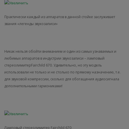
Практически каждый из аппаратов в данной стойке заслуживает
звания «легенды звукозаписи»
Никак нельзя обойти вниманием и один из самых узнаваемых и
любимых аппаратов в индустрии звукозаписи – ламповый
стереолимитерFairchild 670. Удивительно, но эту модель
использовали не только и не столько по прямому назначению, т.е.
для звуковой компрессии, сколько для обогащения аудиосигнала
дополнительными гармониками!
Ламповый стереолимитер Fairchild 670