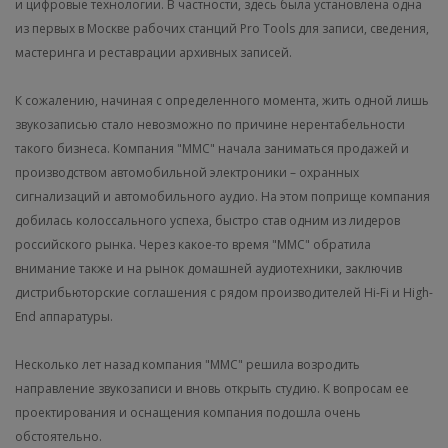
и цифровые технологии. В частности, здесь была установлена одна
из первых в Москве рабочих станций Pro Tools для записи, сведения,
мастеринга и реставрации архивных записей.
К сожалению, начиная с определенного момента, жить одной лишь
звукозаписью стало невозможно по причине нерентабельности
такого бизнеса. Компания "ММС" начала заниматься продажей и
производством автомобильной электроники – охранных
сигнализаций и автомобильного аудио. На этом поприще компания
добилась колоссального успеха, быстро став одним из лидеров
российского рынка. Через какое-то время "ММС" обратила
внимание также и на рынок домашней аудиотехники, заключив
дистрибьюторские соглашения с рядом производителей Hi-Fi и High-
End аппаратуры.
Несколько лет назад компания "ММС" решила возродить
направление звукозаписи и вновь открыть студию. К вопросам ее
проектирования и оснащения компания подошла очень
обстоятельно.