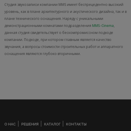
Студия звукозаписи компании MMS имеет беспрецедентно высокий
уровень, как в плане архитектурного и акустического дизайна, так и в
плане технического оснащения. Наряду с уникальными
демонстрационными комнатами подразделения
MMS-Cinema
,
данная студия свидетельствует о бескомпромиссном подходе
компании. Подходе, при котором главным является качество
звучания, а вопросы стоимости строительных работ и аппаратного
оснащения являются глубоко вторичными.
О НАС
РЕШЕНИЯ
КАТАЛОГ
КОНТАКТЫ