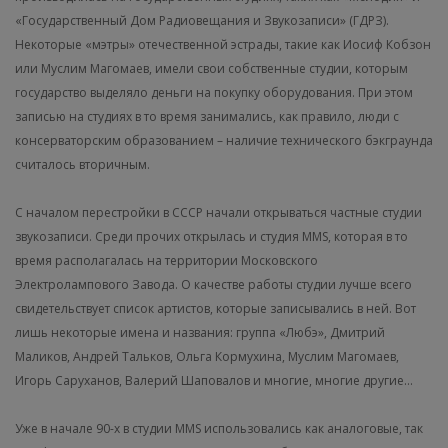
«Государственный Дом Радиовещания и Звукозаписи» (ГДРЗ).
Некоторые «мэтры» отечественной эстрады, такие как Иосиф Кобзон
или Муслим Магомаев, имели свои собственные студии, которым
государство выделяло деньги на покупку оборудования. При этом
записью на студиях в то время занимались, как правило, люди с
консерваторским образованием – наличие технического бэкграунда
считалось вторичным.
С началом перестройки в СССР начали открываться частные студии
звукозаписи. Среди прочих открылась и студия MMS, которая в то
время располагалась на территории Московского
Электролампового Завода. О качестве работы студии лучше всего
свидетельствует список артистов, которые записывались в ней. Вот
лишь некоторые имена и названия: группа «Любэ», Дмитрий
Маликов, Андрей Тальков, Ольга Кормухина, Муслим Магомаев,
Игорь Саруханов, Валерий Шаповалов и многие, многие другие…
Уже в начале 90-х в студии MMS использовались как аналоговые, так