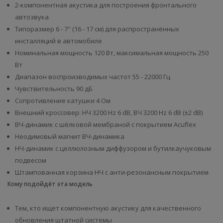
2-компонентная акустика для построения фронтального
автозвука
Типоразмер 6 - 7'' (16 - 17 см) для распространённых
инсталляций в автомобиле
Номинальная мощность 120 Вт, максимальная мощность 250
Вт
Диапазон воспроизводимых частот 55 - 22000 Гц
Чувствительность 90 дБ
Сопротивление катушки 4 Ом
Внешний кроссовер: НЧ 3200 Hz 6 dB, ВЧ 3200 Hz 6 dB (±2 dB)
ВЧ-динамик с шёлковой мембраной с покрытием Acuflex
Неодимовый магнит ВЧ-динамика
НЧ-динамик с целлюлозным диффузором и бутилкаучуковым
подвесом
Штампованная корзина НЧ с анти-резонансным покрытием
Кому подойдёт эта модель
Тем, кто ищет компонентную акустику для качественного
обновления штатной системы