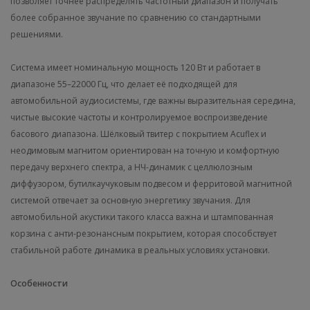
позволяет точнее распределять частотный диапазон и получать
более собранное звучание по сравнению со стандартными
решениями.
Система имеет номинальную мощность 120 Вт и работает в
диапазоне 55–22000 Гц, что делает её подходящей для
автомобильной аудиосистемы, где важны выразительная середина,
чистые высокие частоты и контролируемое воспроизведение
басового диапазона. Шёлковый твитер с покрытием Acuflex и
неодимовым магнитом ориентирован на точную и комфортную
передачу верхнего спектра, а НЧ-динамик с целлюлозным
диффузором, бутилкаучуковым подвесом и ферритовой магнитной
системой отвечает за основную энергетику звучания. Для
автомобильной акустики такого класса важна и штампованная
корзина с анти-резонансным покрытием, которая способствует
стабильной работе динамика в реальных условиях установки.
Особенности