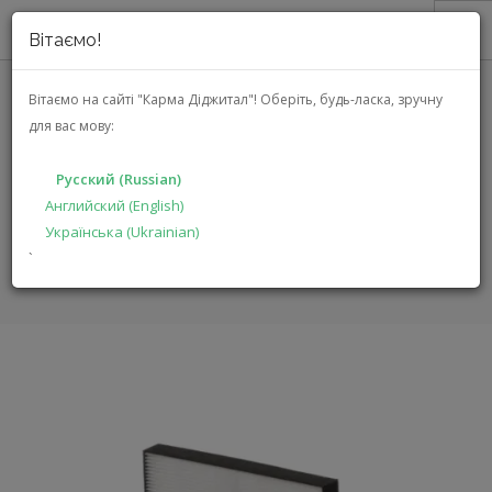
Вітаємо!
О НАС
Вітаємо на сайті "Карма Діджитал"!
Оберіть, будь-ласка, зручну
для вас мову:
АКЦИИ
SHARP UZ-HD4HF
КАТАЛОГ
Русский (Russian)
РЕШЕНИЯ
Английский (English)
ГЛАВНАЯ
КАТАЛОГ
КЛИМАТИЧЕСКАЯ ТЕХНИКА
Українська (Ukrainian)
ПРОИЗВОДИТЕЛЯМ
UZ-HD4HF
`
ДИЛЕРАМ
ПОИСК
РУССКИЙ (RUSSIAN)