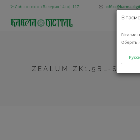
Лобановского Валерия 14 оф. 117
office@karma.digit
Вітаємо
О
Вітаємо н
Оберіть, 
Русск
`
ZEALUM ZK1.5BL-SR