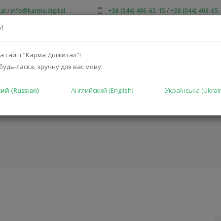
al
/
info@karma.digital
+38 (044) 406-65-15
/
+38 (044) 406-65
!
 НАС
АКЦИИ
КАТАЛОГ
РЕШЕНИЯ
ПРОИЗВОДИТ
а сайті "Карма Діджитал"!
будь-ласка, зручну для вас мову:
ий (Russian)
Английский (English)
Українська (Ukrai
ГЛАВНАЯ
КАТАЛ