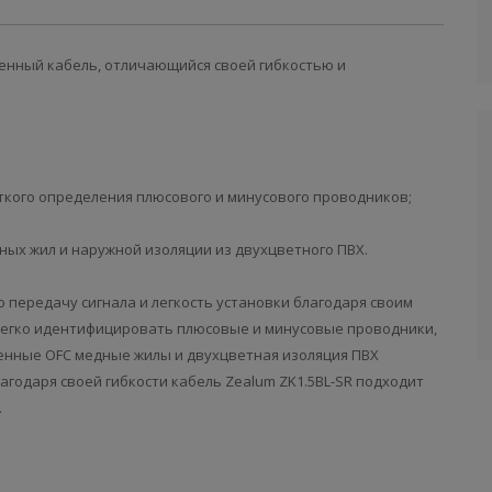
венный кабель, отличающийся своей гибкостью и
ткого определения плюсового и минусового проводников;
ных жил и наружной изоляции из двухцветного ПВХ.
 передачу сигнала и легкость установки благодаря своим
легко идентифицировать плюсовые и минусовые проводники,
енные OFC медные жилы и двухцветная изоляция ПВХ
агодаря своей гибкости кабель Zealum ZK1.5BL-SR подходит
.