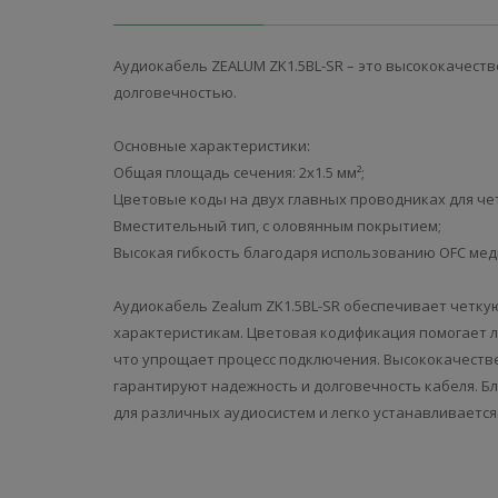
Аудиокабель ZEALUM ZK1.5BL-SR – это высококачест
долговечностью.
Основные характеристики:
Общая площадь сечения: 2х1.5 мм²;
Цветовые коды на двух главных проводниках для че
Вместительный тип, с оловянным покрытием;
Высокая гибкость благодаря использованию ОFC мед
Аудиокабель Zealum ZK1.5BL-SR обеспечивает четкую
характеристикам. Цветовая кодификация помогает 
что упрощает процесс подключения. Высококачеств
гарантируют надежность и долговечность кабеля. Бл
для различных аудиосистем и легко устанавливается