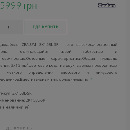
5999 грн
ГДЕ КУПИТЬ
диокабель ZEALUM ZK1.5BL-SR – это высококачественный
абель, отличающийся своей гибкостью и
лговечностью.Основные характеристики:Общая площадь
чения: 2х1.5 мм²;Цветовые коды на двух главных проводниках
я четкого определения плюсового и минусового
оводников;Вместительный тип, с оловянным по
тикул:
ZK1.5BL-SR
именование:
ZK1.5BL-SR
т в наличии
ГДЕ КУПИТЬ