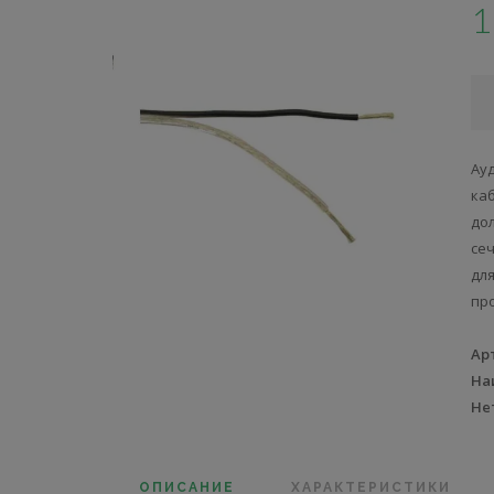
1
Ау
к
до
се
дл
пр
Ар
На
Не
ОПИСАНИЕ
ХАРАКТЕРИСТИКИ