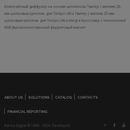
Композитный диффузор на основе целлюлозы
Твитер с мягким 28-
мм шелковым куполом для Tempo Ultra
Твитер с мягким 25-мм
шелковым куполом для Tempo Ultra Integra
Кроссовер с технологией
MXR
Высококачественный ферритовый магнит
ABOUT US
SOLUTIONS
CATALOG
CONTACTS
FINANCIAL REPORTING
Karma Digital © 1996 - 2026. Developed