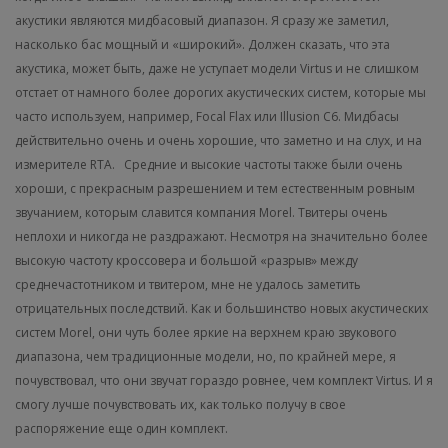
акустики являются мидбасовый диапазон. Я сразу же заметил,
насколько бас мощный и «широкий». Должен сказать, что эта
акустика, может быть, даже не уступает модели Virtus и не слишком
отстает от намного более дорогих акустических систем, которые мы
часто используем, например, Focal Flax или Illusion C6. Мидбасы
действительно очень и очень хорошие, что заметно и на слух, и на
измерителе RTA.
Средние и высокие частоты также были очень
хороши, с прекрасным разрешением и тем естественным ровным
звучанием, которым славится компания Morel. Твитеры очень
неплохи и никогда не раздражают. Несмотря на значительно более
высокую частоту кроссовера и большой «разрыв» между
среднечастотником и твитером, мне не удалось заметить
отрицательных последствий. Как и большинство новых акустических
систем Morel, они чуть более яркие на верхнем краю звукового
диапазона, чем традиционные модели, но, по крайней мере, я
почувствовал, что они звучат гораздо ровнее, чем комплект Virtus. И я
смогу лучше почувствовать их, как только получу в свое
распоряжение еще один комплект.