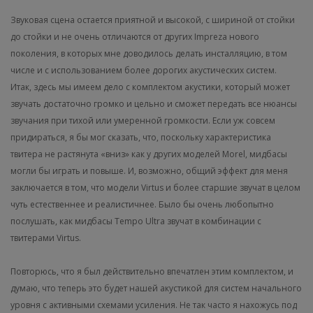
Звуковая сцена остается приятной и высокой, с шириной от стойки
до стойки и не очень отличаются от других Impreza нового
поколения, в которых мне доводилось делать инсталляцию, в том
числе и с использованием более дорогих акустических систем.
Итак, здесь мы имеем дело с комплектом акустики, который может
звучать достаточно громко и цельно и сможет передать все нюансы
звучания при тихой или умеренной громкости.
Если уж совсем
придираться, я бы мог сказать, что, поскольку характеристика
твитера не растянута «вниз» как у других моделей Morel, мидбасы
могли бы играть и повыше. И, возможно, общий эффект для меня
заключается в том, что модели Virtus и более старшие звучат в целом
чуть естественнее и реалистичнее. Было бы очень любопытно
послушать, как мидбасы Tempo Ultra звучат в комбинации с
твитерами Virtus.
Повторюсь, что я был действительно впечатлен этим комплектом, и
думаю, что теперь это будет нашей акустикой для систем начального
уровня с активными схемами усиления. Не так часто я нахожусь под