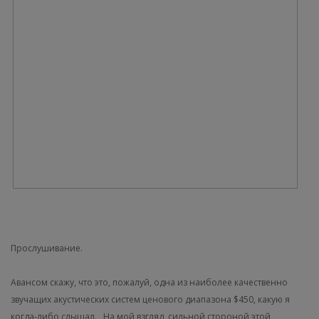
Прослушивание.
Авансом скажу, что это, пожалуй, одна из наиболее качественно
звучащих акустических систем ценового диапазона $450, какую я
когда-либо слышал.
На мой взгляд, сильной стороной этой