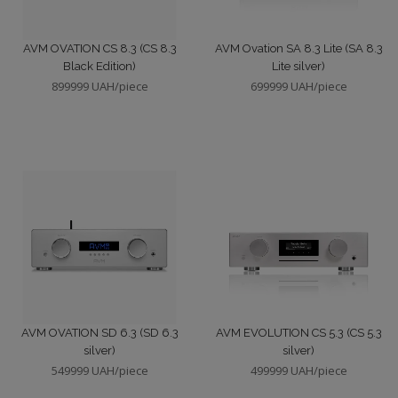
JBL Synthesis
Аксессуары (АВ)
AVM OVATION CS 8.3 (CS 8.3
AVM Ovation SA 8.3 Lite (SA 8.3
Black Edition)
Lite silver)
JVC
Фонокорректоры
899999 UAH/piece
699999 UAH/piece
LINN
Акустика встраиваемая In-wall
LOEWE
Виниловые проигрыватели
Leica
Midi-системы класса Hi-Fi
Lexicon
Картридж ММ
Manger
Картридж МС
AVM OVATION SD 6.3 (SD 6.3
AVM EVOLUTION CS 5.3 (CS 5.3
silver)
silver)
549999 UAH/piece
499999 UAH/piece
Mark Levinson
Микросистемы