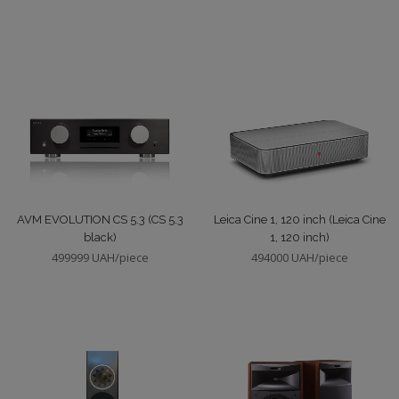
Melodika
Сабвуферы
Morel
Show
Show
AVM EVOLUTION CS 5.3 (CS 5.3
Leica Cine 1, 120 inch (Leica Cine
black)
1, 120 inch)
499999 UAH/piece
494000 UAH/piece