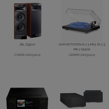
JBL S3900
AVM ROTATION R 2.3 MK2 (R 2.3
MK 2 black)
274999 UAH/piece
249999 UAH/piece