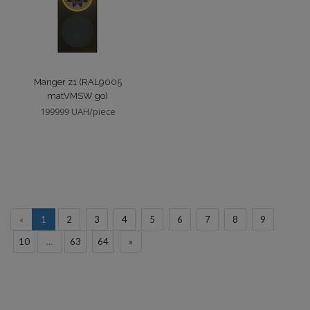
Manger z1 (RAL9005
matVMSW go)
199999 UAH/piece
«
1
2
3
4
5
6
7
8
9
10
...
63
64
»