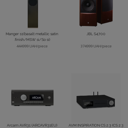
Manger s1(basalt metallic satin
JBL S4700
.finish/MSW si/So si)
444999 UAH/piece
374999 UAH/piece
Arcam AVR31 (ARCAVR31EU)
AVM INSPIRATION CS 2.3 (CS 2.3