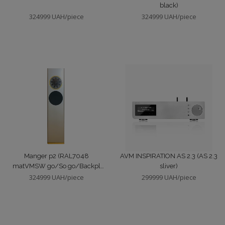
black)
324999 UAH/piece
324999 UAH/piece
Manger p2 (RAL7048
AVM INSPIRATION AS 2.3 (AS 2.3
matVMSW go/So go/Вackpl
sliver)
go)
324999 UAH/piece
299999 UAH/piece