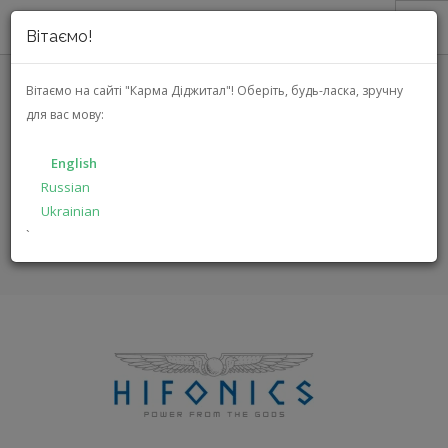
Вітаємо!
ABOUT US
Вітаємо на сайті "Карма Діджитал"!
Оберіть, будь-ласка, зручну
для вас мову:
SALES
HIFONICS
CATALOG
English
SOLUTIONS
Russian
HOME
BRANDS
HIFONICS
Ukrainian
FOR MANUFACTURERS
`
FOR DEALERS
SEARCH
ENGLISH