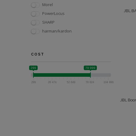
Morel
JBL B
PowerLocus
SHARP
harman/kardon
COST
299
79 999
299
26 474
52 649
78 824
104 999
JBL Boo