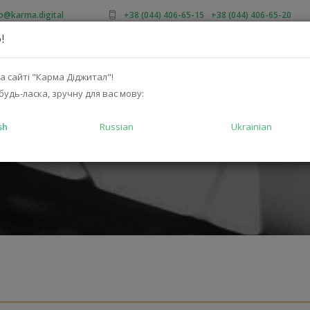
fo@karma.digital
+38 (044) 406-65-15
/
+38 (044) 406-65-20
!
OUT US
SALES
CATALOG
SOLUTIONS
FOR MA
а сайті "Карма Діджитал"!
будь-ласка, зручну для вас мову:
sh
Russian
Ukrainian