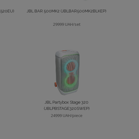
X520EU)
JBL BAR 500MK2 (JBLBAR500MK2BLKEP)
29999 UAH/set
JBL Partybox Stage 320
(JBLPBSTAGE320SWEP)
24999 UAH/piece