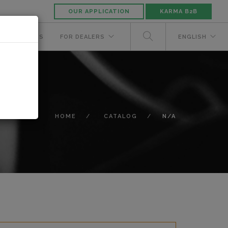
OUR APPLICATION
KARMA B2B
NUFACTURERS
FOR DEALERS
ENGLISH
HOME
CATALOG
N/A