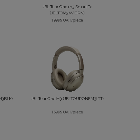
JBL Tour One m3 Smart Tx
(JBLTOM3AVIGRN)
19999 UAH/piece
M3BLK)
JBL Tour One M3 (JBLTOURONEM3LTT)
16999 UAH/piece