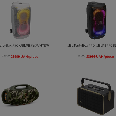
PartyBox 330 (JBLPB330WHTEP)
JBL PartyBox 330 (JBLPB330B
25999
25999
23999 UAH/piece
23999 UAH/piece