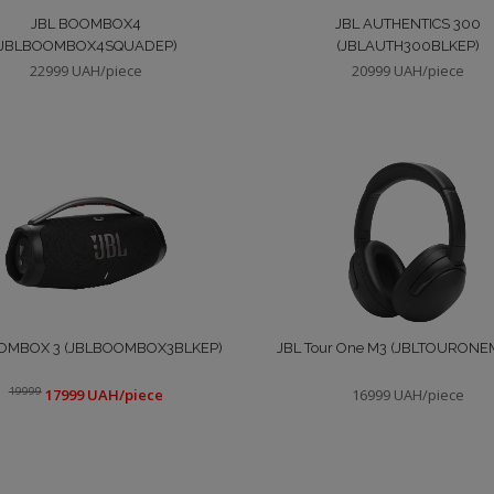
JBL BOOMBOX4
JBL AUTHENTICS 300
(JBLBOOMBOX4SQUADEP)
(JBLAUTH300BLKEP)
22999 UAH/piece
20999 UAH/piece
OMBOX 3 (JBLBOOMBOX3BLKEP)
JBL Tour One M3 (JBLTOURONE
19999
17999 UAH/piece
16999 UAH/piece