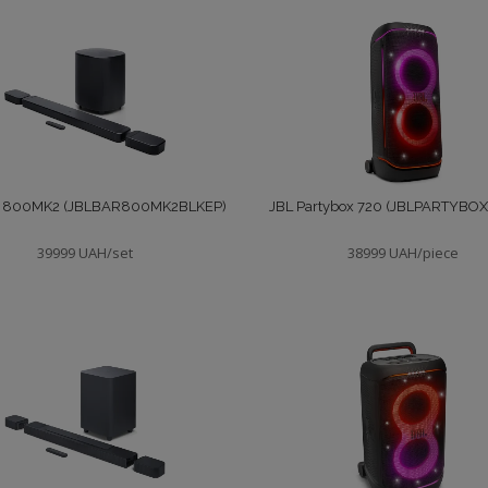
R 800MK2 (JBLBAR800MK2BLKEP)
JBL Partybox 720 (JBLPARTYBO
39999 UAH/set
38999 UAH/piece