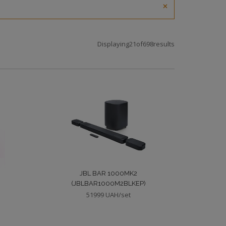
×
Displaying
21
of
698
results
JBL BAR 1000MK2
(JBLBAR1000M2BLKEP)
51999 UAH/set