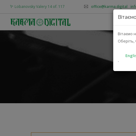
Lobanovsky Valery 14 of. 117
office@karma.digital
/
in
Вітаємо
AB
Вітаємо н
Оберіть, 
Engli
`