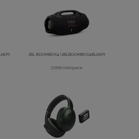
LKEP)
JBL BOOMBOX4 (JBLBOOMBOX4BLKEP)
22999 UAH/piece