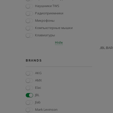
Наушники TWS
Радиоприемники
Микрофоны
Компьютерные мышки
Клавиатуры
Hide
JBL BA
BRANDS
AKG
AMX
Elac
JBL
Jlab
Mark Levinson