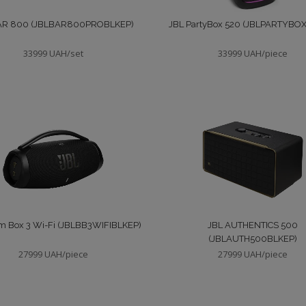
AR 800 (JBLBAR800PROBLKEP)
JBL PartyBox 520 (JBLPARTYBO
33999 UAH/set
33999 UAH/piece
m Box 3 Wi-Fi (JBLBB3WIFIBLKEP)
JBL AUTHENTICS 500
(JBLAUTH500BLKEP)
27999 UAH/piece
27999 UAH/piece