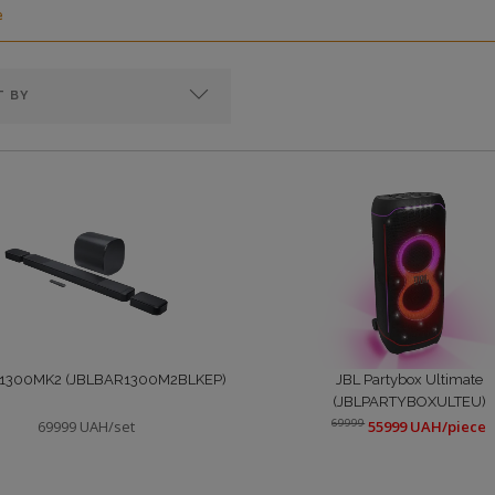
e
r 1300MK2 (JBLBAR1300M2BLKEP)
JBL Partybox Ultimate
(JBLPARTYBOXULTEU)
69999
69999 UAH/set
55999 UAH/piece