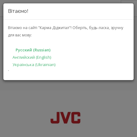
Вітаємо!
О НАС
Вітаємо на сайті "Карма Діджитал"!
Оберіть, будь-ласка, зручну
для вас мову:
АКЦИИ
JVC
КАТАЛОГ
Русский (Russian)
РЕШЕНИЯ
Английский (English)
ГЛАВНАЯ
БРЕНДЫ
JVC
Українська (Ukrainian)
ПРОИЗВОДИТЕЛЯМ
`
ДИЛЕРАМ
ПОИСК
РУССКИЙ (RUSSIAN)