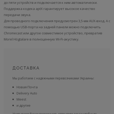
до пяти устройств и подключается к ним автоматически.
Поддержка кодека aptX гарантирует высокое качество
передачи звука.
Для проводного подключения предусмотрен 3,5-мм AUX-вход. А с
помощью USB-порта на задней панели можно подключить
Chromecast или другое совместимое устройство, превратив
Morel Högtalare в полноценную Wi-Fi-акустику.
ДОСТАВКА
Мы работаем с надежными перевозчиками Украины:
Новая Почта
Delivery Auto
Meest
и другие
Учитываем Ваши пожелания, отправим заказ удобным