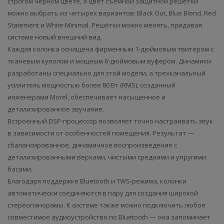
строгом черном цвете, а цвет съемной защитной решётки
можно выбрать из четырех вариантов: Black Out, Blue Blend, Red
Statement и White Minimal. Решётки можно менять, придавая
системе новый внешний вид.
Каждая колонка оснащена фирменным 1-дюймовым твитером с
тканевым куполом и мощным 6-дюймовым вуфером. Динамики
разработаны специально для этой модели, а трехканальный
усилитель мощностью более 80 Вт (RMS), созданный
инженерами Morel, обеспечивает насыщенное и
детализированное звучание.
Встроенный DSP-процессор позволяет точно настраивать звук
в зависимости от особенностей помещения. Результат —
сбалансированное, динамичное воспроизведение с
детализированными верхами, чистыми средними и упругими
басами.
Благодаря поддержке Bluetooth и TWS-режима, колонки
автоматически соединяются в пару для создания широкой
стереопанорамы. К системе также можно подключить любое
совместимое аудиоустройство по Bluetooth — она запоминает