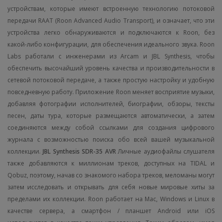
устройствам, которые имеют встроенную технологию потоковой
передачи RAAT (Roon Advanced Audio Transport), и означает, что эти
устройства легко обнаруживаются и подключаются к Roon, без
какой-либо конфигурации, для обеспечения идеального звука.
Roon
Labs работали с инженерами из Arcam и JBL Synthesis, чтобы
обеспечить высочайший уровень качества и производительности в
сетевой потоковой передаче, а также простую настройку и удобную
повседневную работу. Приложение Roon меняет восприятие музыки,
добавляя фотографии исполнителей, биографии, обзоры, тексты
песен, даты тура, которые размещаются автоматически, а затем
соединяются между собой ссылками для создания цифрового
журнала с возможностью поиска обо всей вашей музыкальной
коллекции.
JBL Synthesis SDR-35 AVR
Личные аудиофайлы слушателя
также добавляются к миллионам треков, доступных на TIDAL и
Qobuz, поэтому, начав со знакомого набора треков, меломаны могут
затем исследовать и открывать для себя новые мировые хиты за
пределами их коллекции. Roon работает на Mac, Windows и Linux в
качестве сервера, а смартфон / планшет Android или iOS