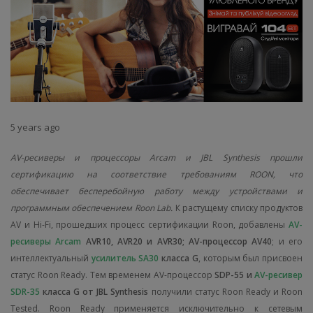
5 years ago
AV-ресиверы и процессоры Arcam и JBL Synthesis прошли
сертификацию на соответствие требованиям ROON, что
обеспечивает бесперебойную работу между устройствами и
программным обеспечением Roon Lab.
К растущему списку продуктов
AV и Hi-Fi, прошедших процесс сертификации Roon, добавлены
AV-
ресиверы Arcam
AVR10, AVR20 и AVR30; AV-процессор AV40
; и его
интеллектуальный
усилитель
SA30
класса G
, которым был присвоен
статус Roon Ready. Тем временем AV-процессор
SDP-55 и
AV-ресивер
SDR-35
класса G от JBL Synthesis
получили статус Roon Ready и Roon
Tested. Roon Ready применяется исключительно к сетевым