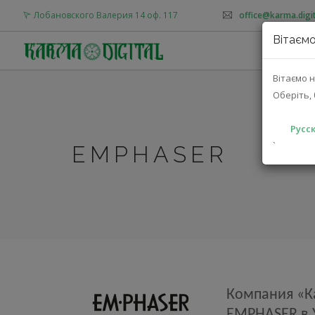
Лобановского Валерия 14 оф. 117
office@karma.digit
Вітаємо
О
Вітаємо н
Оберіть, 
Русск
`
EMPHASER
Компания «К
EMPHASER в 