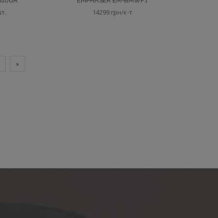
S108A
EMPHASER EM-BMWF1
шт.
14299 грн/к-т
»