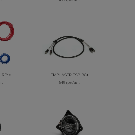
-RP10
EMPHASER ESP-RC1
т.
649 грн/шт.