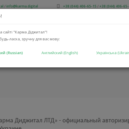
al
/
info@karma.digital
+38 (044) 406-65-15
/
+38 (044) 406-65
!
 НАС
АКЦИИ
КАТАЛОГ
РЕШЕНИЯ
ПРОИЗВОДИТ
а сайті "Карма Діджитал"!
будь-ласка, зручну для вас мову:
ий (Russian)
Английский (English)
Українська (Ukrai
арма Диджитал ЛТД» - официальный авторизи
Украине.