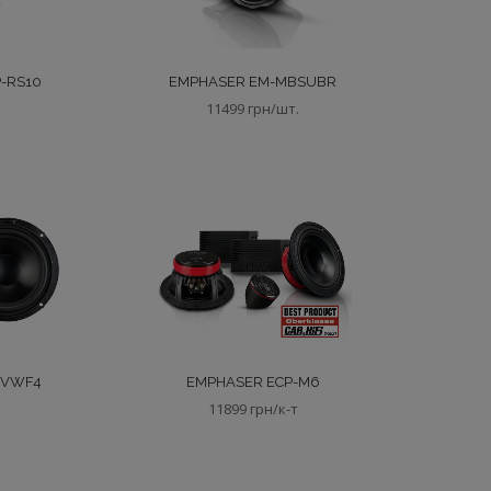
-RS10
EMPHASER EM-MBSUBR
11499 грн/шт.
-VWF4
EMPHASER ECP-M6
11899 грн/к-т