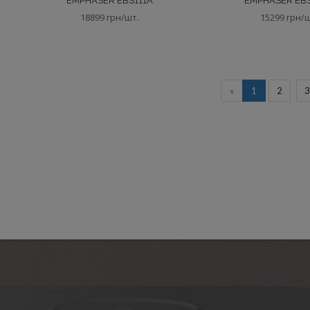
EMPHASER EBS111A
EMPHASER EB
18899 грн/шт.
15299 грн/
«
1
2
3