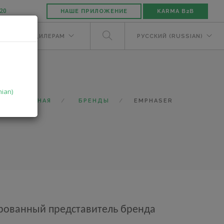
-20
НАШЕ ПРИЛОЖЕНИЕ
KARMA B2B
ЕЛЯМ
ДИЛЕРАМ
РУССКИЙ (RUSSIAN)
nian)
ГЛАВНАЯ
БРЕНДЫ
EMPHASER
рованный представитель бренда