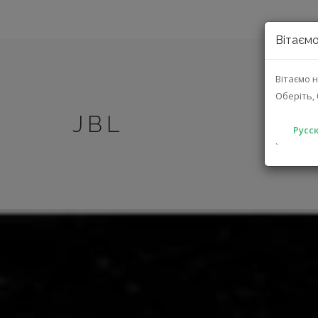
Вітаємо
Вітаємо н
Оберіть, 
JBL
Русск
`