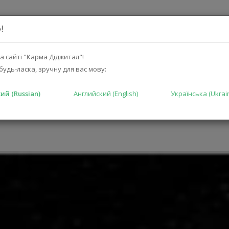
!
а сайті "Карма Діджитал"!
будь-ласка, зручну для вас мову:
ий (Russian)
Английский (English)
Українська (Ukrai