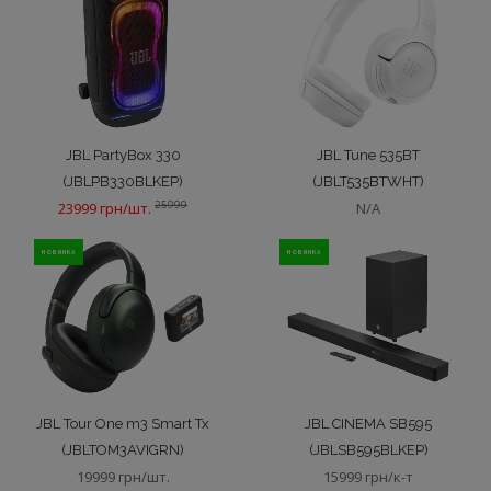
JBL PartyBox 330
JBL Tune 535BT
(JBLPB330BLKEP)
(JBLT535BTWHT)
25999
23999 грн/шт.
N/A
НОВИНКА
НОВИНКА
JBL Tour One m3 Smart Tx
JBL CINEMA SB595
(JBLTOM3AVIGRN)
(JBLSB595BLKEP)
19999 грн/шт.
15999 грн/к-т