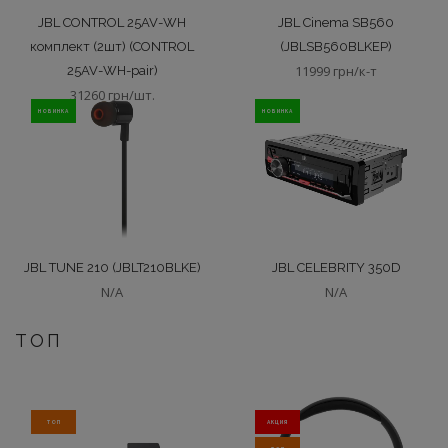
JBL CONTROL 25AV-WH
JBL Cinema SB560
комплект (2шт) (CONTROL
(JBLSB560BLKEP)
11999 грн/к-т
25AV-WH-pair)
31260 грн/шт.
НОВИНКА
НОВИНКА
JBL TUNE 210 (JBLT210BLKE)
JBL CELEBRITY 350D
N/A
N/A
ТОП
ТОП
АКЦИЯ