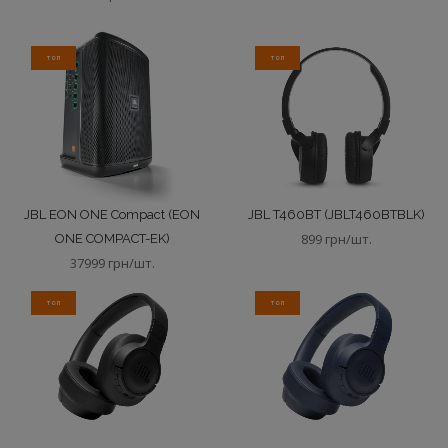
ТОП
ТОП
JBL EON ONE Compact (EON
JBL T460BT (JBLT460BTBLK)
899 грн/шт.
ONE COMPACT-EK)
37999 грн/шт.
ТОП
ТОП