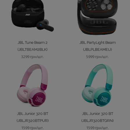
JBL Tune Beam 2
JBL PartyLight Beam
(JBLTBEAM2BLK)
(JBLPLBEAMEU)
3299 грн/шт.
5999 грн/шт.
JBL Junior 320 BT
JBL Junior 320 BT
(JBLJR320BTPUR)
(JBLJR320BTGRN)
1599 грн/шт.
1599 грн/шт.