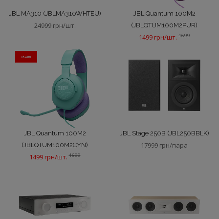
JBL MA310 (JBLMA310WHTEU)
JBL Quantum 100M2
24999 грн/шт.
(JBLQTUM100M2PUR)
1699
1499 грн/шт.
АКЦИЯ
JBL Quantum 100M2
JBL Stage 250B (JBL250BBLK)
17999 грн/пара
(JBLQTUM100M2CYN)
1699
1499 грн/шт.