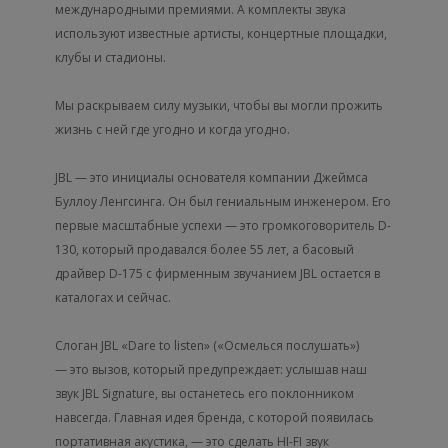
международными премиями. А комплекты звука
используют известные артисты, концертные площадки,
клубы и стадионы.
Мы раскрываем силу музыки, чтобы вы могли прожить
жизнь с ней где угодно и когда угодно.
JBL — это инициалы основателя компании Джеймса
Буллоу Ленгсинга. Он был гениальным инженером. Его
первые масштабные успехи — это громкоговоритель D-
130, который продавался более 55 лет, а басовый
драйвер D-175 с фирменным звучанием JBL остается в
каталогах и сейчас.
Слоган JBL «Dare to listen» («Осмелься послушать»)
— это вызов, который предупреждает: услышав наш
звук JBL Signature, вы останетесь его поклонником
навсегда. Главная идея бренда, с которой появилась
портативная акустика, — это сделать HI-FI звук