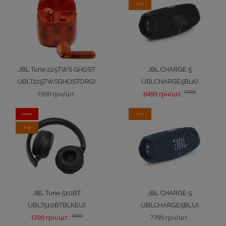
ТОП
JBL Tune 225TWS GHOST
JBL CHARGE 5
(JBLT225TWSGHOSTORG)
(JBLCHARGE5BLK)
7799
1999 грн/шт.
6499 грн/шт.
АКЦИЯ
ТОП
ТОП
JBL Tune 510BT
JBL CHARGE 5
(JBLT510BTBLKEU)
(JBLCHARGE5BLU)
1699
1399 грн/шт.
7799 грн/шт.